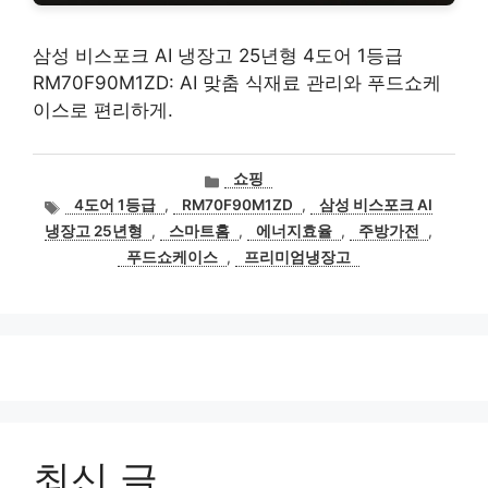
삼성 비스포크 AI 냉장고 25년형 4도어 1등급
RM70F90M1ZD: AI 맞춤 식재료 관리와 푸드쇼케
이스로 편리하게.
카
쇼핑
테
태
4도어 1등급
,
RM70F90M1ZD
,
삼성 비스포크 AI
고
그
냉장고 25년형
,
스마트홈
,
에너지효율
,
주방가전
,
리
푸드쇼케이스
,
프리미엄냉장고
최신 글