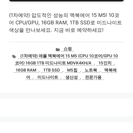
(1차예약) 압도적인 성능의 맥북에어 15 M5! 10코
어 CPU/GPU, 16GB RAM, 1TB SSD로 미드나이트
색상을 만나보세요. 지금 바로 예약하세요!
카
쇼핑
테
태
(1차예약) 애플 맥북에어 15 M5 (CPU 10코어/GPU 10
고
그
코어) 16GB 1TB 미드나이트 MDVK4KH/A
,
15인치
,
리
16GB RAM
,
1TB SSD
,
M5칩
,
노트북
,
맥북에
어
,
미드나이트
,
생산성
,
전문가용