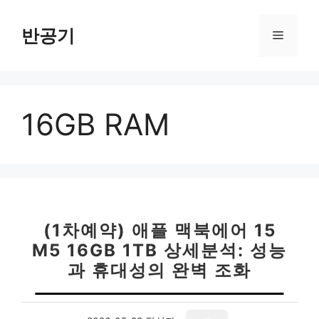
컨
텐
반공기
메
츠
로
뉴
건
너
16GB RAM
뛰
기
(1차예약) 애플 맥북에어 15
M5 16GB 1TB 상세분석: 성능
과 휴대성의 완벽 조화