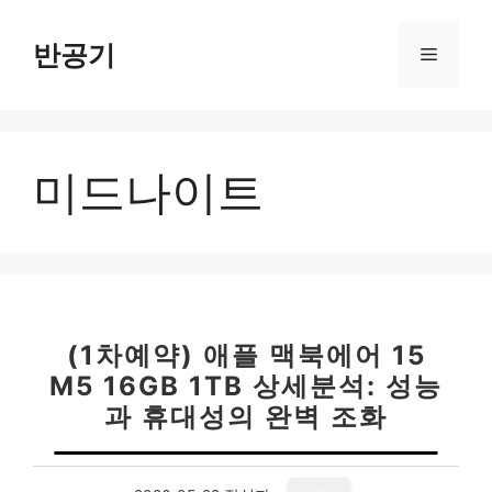
컨
텐
반공기
메
츠
로
뉴
건
너
미드나이트
뛰
기
(1차예약) 애플 맥북에어 15
M5 16GB 1TB 상세분석: 성능
과 휴대성의 완벽 조화