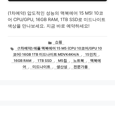
(1차예약) 압도적인 성능의 맥북에어 15 M5! 10코
어 CPU/GPU, 16GB RAM, 1TB SSD로 미드나이트
색상을 만나보세요. 지금 바로 예약하세요!
카
쇼핑
테
태
(1차예약) 애플 맥북에어 15 M5 (CPU 10코어/GPU 10
고
그
코어) 16GB 1TB 미드나이트 MDVK4KH/A
,
15인치
,
리
16GB RAM
,
1TB SSD
,
M5칩
,
노트북
,
맥북에
어
,
미드나이트
,
생산성
,
전문가용