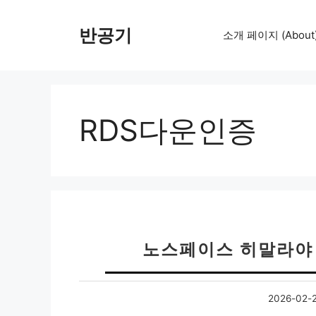
컨
텐
반공기
소개 페이지 (About
츠
로
건
너
뛰
RDS다운인증
기
노스페이스 히말라야
2026-02-