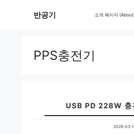
컨
텐
반공기
소개 페이지 (About
츠
로
건
너
뛰
PPS충전기
기
USB PD 228W
2026-03-