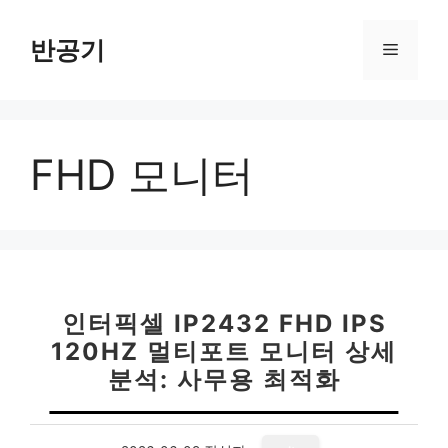
컨
텐
반공기
메
츠
로
뉴
건
너
FHD 모니터
뛰
기
인터픽셀 IP2432 FHD IPS
120HZ 멀티포트 모니터 상세
분석: 사무용 최적화