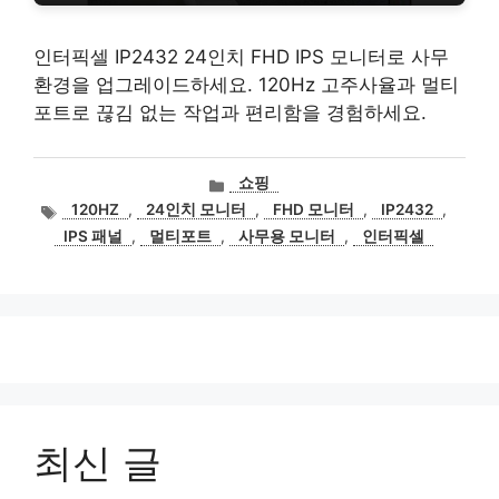
인터픽셀 IP2432 24인치 FHD IPS 모니터로 사무
환경을 업그레이드하세요. 120Hz 고주사율과 멀티
포트로 끊김 없는 작업과 편리함을 경험하세요.
카
쇼핑
테
태
120HZ
,
24인치 모니터
,
FHD 모니터
,
IP2432
,
고
그
IPS 패널
,
멀티포트
,
사무용 모니터
,
인터픽셀
리
최신 글