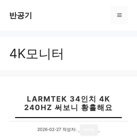
컨
텐
반공기
메
츠
로
뉴
건
너
4K모니터
뛰
기
LARMTEK 34인치 4K
240HZ 써보니 황홀해요
2026-02-27
작성자:
writer