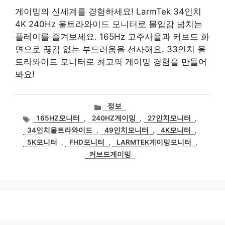
게이밍의 신세계를 경험하세요! LarmTek 34인치
4K 240Hz 울트라와이드 모니터로 몰입감 넘치는
플레이를 즐겨보세요. 165Hz 고주사율과 커브드 화
면으로 끊김 없는 부드러움을 선사해요. 33인치 울
트라와이드 모니터로 최고의 게이밍 경험을 만들어
봐요!
카
정보
테
태
165HZ모니터
,
240HZ게이밍
,
27인치모니터
,
고
그
34인치울트라와이드
,
49인치모니터
,
4K모니터
,
리
5K모니터
,
FHD모니터
,
LARMTEK게이밍모니터
,
커브드게이밍