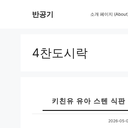
컨
텐
반공기
소개 페이지 (About
츠
로
건
너
뛰
4찬도시락
기
키친유 유아 스텐 식판
2026-05-