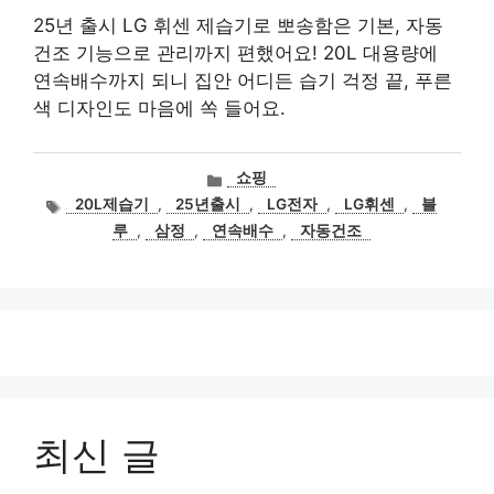
25년 출시 LG 휘센 제습기로 뽀송함은 기본, 자동
건조 기능으로 관리까지 편했어요! 20L 대용량에
연속배수까지 되니 집안 어디든 습기 걱정 끝, 푸른
색 디자인도 마음에 쏙 들어요.
카
쇼핑
테
태
20L제습기
,
25년출시
,
LG전자
,
LG휘센
,
블
고
그
루
,
삼정
,
연속배수
,
자동건조
리
최신 글