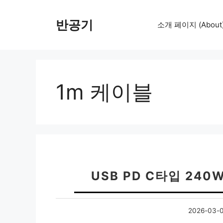
컨
텐
반공기
소개 페이지 (About
츠
로
건
너
뛰
1m 케이블
기
USB PD C타입 24
2026-03-