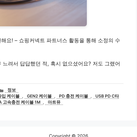
 편해요! – 쇼핑커넥트 파트너스 활동을 통해 소정의 수
 느려서 답답했던 적, 혹시 없으셨어요? 저도 그랬어
카
정보
테
타입 케이블
,
GEN2 케이블
,
PD 충전 케이블
,
USB PD C타
고
 5A 고속충전 케이블 1M
,
아트뮤
리
Copyright © 2026