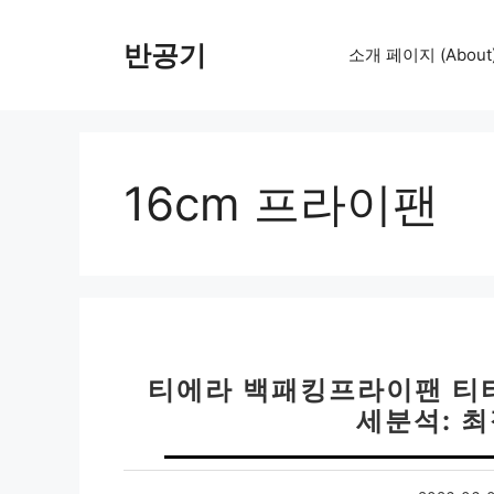
컨
텐
반공기
소개 페이지 (About
츠
로
건
너
뛰
16cm 프라이팬
기
티에라 백패킹프라이팬 티타
세분석: 