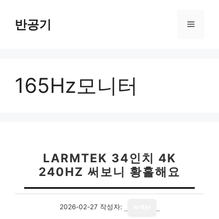
컨
텐
반공기
메
츠
로
뉴
건
너
165Hz모니터
뛰
기
LARMTEK 34인치 4K
240HZ 써보니 황홀해요
2026-02-27
작성자:
writer