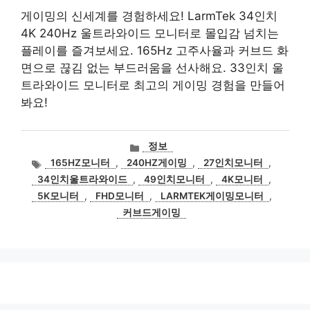
게이밍의 신세계를 경험하세요! LarmTek 34인치
4K 240Hz 울트라와이드 모니터로 몰입감 넘치는
플레이를 즐겨보세요. 165Hz 고주사율과 커브드 화
면으로 끊김 없는 부드러움을 선사해요. 33인치 울
트라와이드 모니터로 최고의 게이밍 경험을 만들어
봐요!
카
정보
테
태
165HZ모니터
,
240HZ게이밍
,
27인치모니터
,
고
그
34인치울트라와이드
,
49인치모니터
,
4K모니터
,
리
5K모니터
,
FHD모니터
,
LARMTEK게이밍모니터
,
커브드게이밍