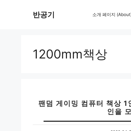
컨
텐
반공기
소개 페이지 (About
츠
로
건
너
뛰
1200mm책상
기
팬덤 게이밍 컴퓨터 책상 1
인을 