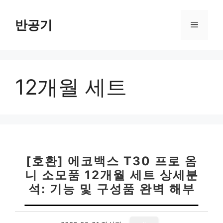
컨
텐
반공기
메
츠
로
뉴
건
너
12개월 세트
뛰
기
[호환] 에코백스 T30 프로 옴
니 소모품 12개월 세트 상세분
석: 기능 및 구성품 완벽 해부