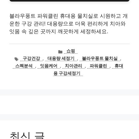
블라우풍트 파워클린 휴대용 물치실로 시원하고 개
운한 구강 관리! 대용량으로 더욱 편리하게 치아와
잇몸 속 깊은 곳까지 깨끗하게 세정하세요.
카
쇼핑
테
태
구강건강
,
대용량 세정기
,
블라우풍트 물치실
,
고
그
스펙분석
,
잇몸케어
,
치아관리
,
파워클린
,
휴대
리
용 구강세정기
최신 글