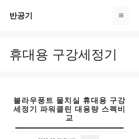
컨
텐
반공기
메
츠
로
뉴
건
너
휴대용 구강세정기
뛰
기
블라우풍트 물치실 휴대용 구강
세정기 파워클린 대용량 스펙비
교