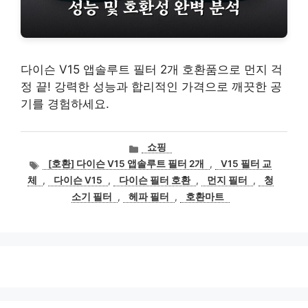
다이슨 V15 앱솔루트 필터 2개 호환품으로 먼지 걱
정 끝! 강력한 성능과 합리적인 가격으로 깨끗한 공
기를 경험하세요.
카
쇼핑
테
태
[호환] 다이슨 V15 앱솔루트 필터 2개
,
V15 필터 교
고
그
체
,
다이슨 V15
,
다이슨 필터 호환
,
먼지 필터
,
청
리
소기 필터
,
헤파 필터
,
호환마트