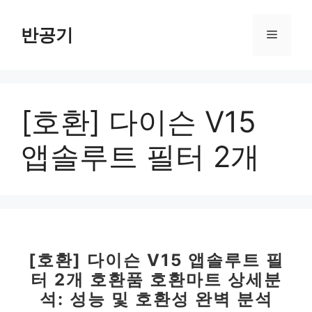
컨
텐
반공기
메
츠
로
뉴
건
너
[호환] 다이슨 V15
뛰
기
앱솔루트 필터 2개
[호환] 다이슨 V15 앱솔루트 필
터 2개 호환품 호환마트 상세분
석: 성능 및 호환성 완벽 분석