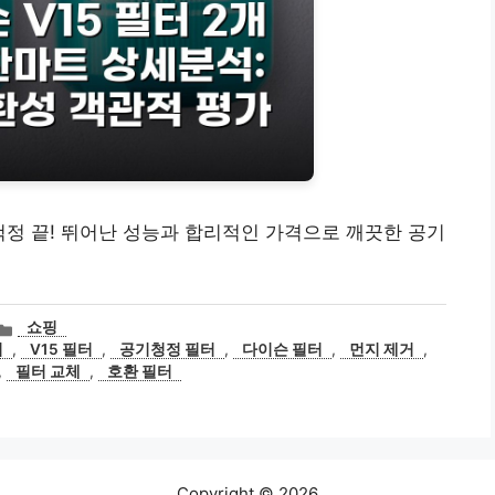
지 걱정 끝! 뛰어난 성능과 합리적인 가격으로 깨끗한 공기
카
쇼핑
테
터
,
V15 필터
,
공기청정 필터
,
다이슨 필터
,
먼지 제거
,
고
,
필터 교체
,
호환 필터
리
Copyright © 2026