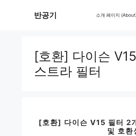
컨
텐
반공기
소개 페이지 (About
츠
로
건
너
뛰
[호환] 다이슨 V
기
스트라 필터
[호환] 다이슨 V15 필터 
및 호환