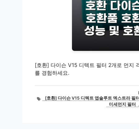
[호환] 다이슨 V15 디텍트 필터 2개로 먼
를 경험하세요.
태
[호환] 다이슨 V15 디텍트 앱솔루트 엑스트라 필
그
미세먼지 필터