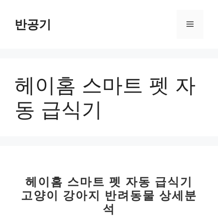
컨
텐
반공기
메
츠
로
뉴
건
너
헤이홈 스마트 펫 자
뛰
기
동 급식기
헤이홈 스마트 펫 자동 급식기
고양이 강아지 반려동물 상세분
석