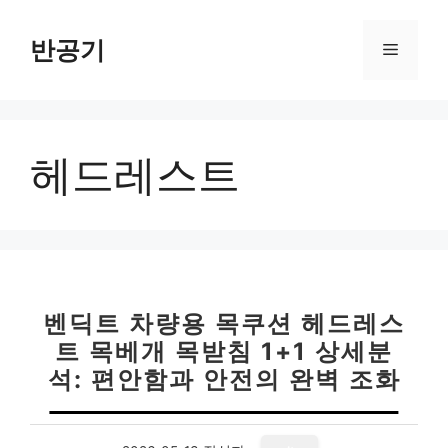
컨
텐
반공기
메
츠
로
뉴
건
너
헤드레스트
뛰
기
벤딕트 차량용 목쿠션 헤드레스
트 목베개 목받침 1+1 상세분
석: 편안함과 안전의 완벽 조화