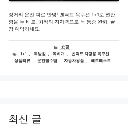
장거리 운전 피로 안녕! 벤딕트 목쿠션 1+1로 편안
함을 두 배로. 최적의 지지력으로 목 통증 완화, 꿀
잠 예약하세요.
카
쇼핑
테
태
1+1
,
목받침
,
목베개
,
벤딕트 차량용 목쿠션
,
고
그
상품리뷰
,
운전필수템
,
자동차용품
,
헤드레스트
리
최신 글