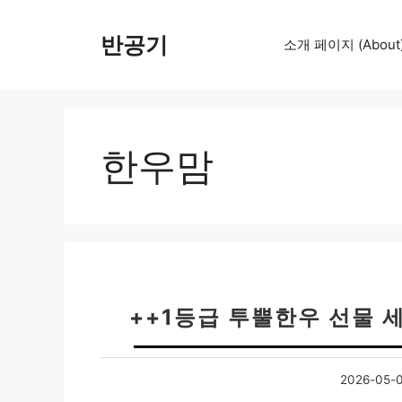
컨
텐
반공기
소개 페이지 (About
츠
로
건
너
뛰
한우맘
기
++1등급 투뿔한우 선물 
2026-05-