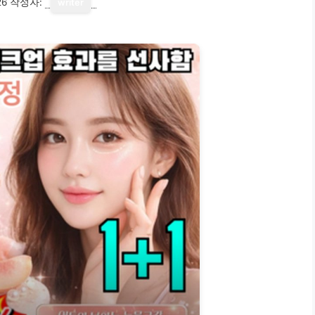
26
작성자:
writer