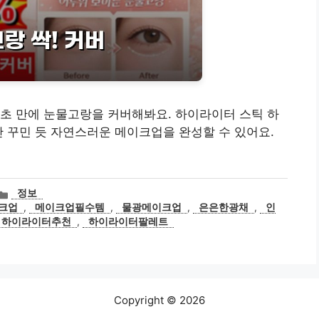
초 만에 눈물고랑을 커버해봐요. 하이라이터 스틱 하
안 꾸민 듯 자연스러운 메이크업을 완성할 수 있어요.
카
정보
테
크업
,
메이크업필수템
,
물광메이크업
,
은은한광채
,
인
고
하이라이터추천
,
하이라이터팔레트
리
Copyright © 2026