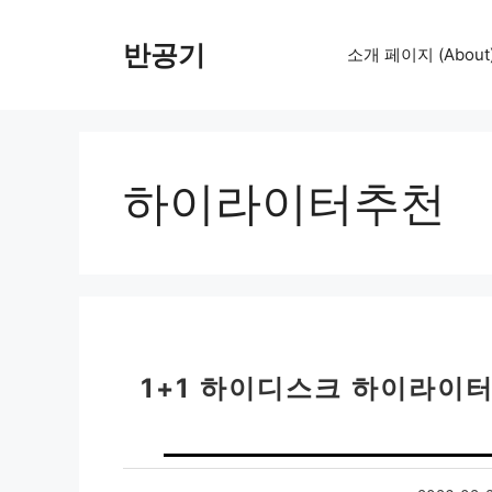
컨
텐
반공기
소개 페이지 (About
츠
로
건
너
뛰
하이라이터추천
기
1+1 하이디스크 하이라이터