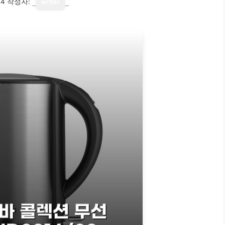
24
작성자:
writer