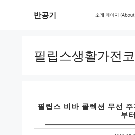
컨
텐
반공기
소개 페이지 (About
츠
로
건
너
뛰
필립스생활가전코
기
필립스 비바 콜렉션 무선 주전
부터