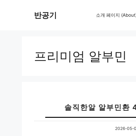
컨
텐
반공기
소개 페이지 (About
츠
로
건
너
뛰
프리미엄 알부민
기
솔직한알 알부민환 4
2026-05-