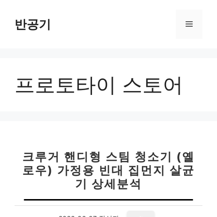
컨
텐
반공기
메
츠
로
뉴
건
너
프로토타이 스토어
뛰
기
크루거 핸디형 스팀 청소기 (옐
로우) 가정용 빈대 집먼지 살균
기 상세분석