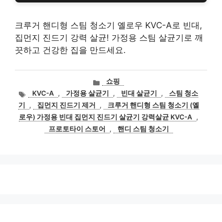
크루거 핸디형 스팀 청소기 옐로우 KVC-A로 빈대,
집먼지 진드기 강력 살균! 가정용 스팀 살균기로 깨
끗하고 건강한 집을 만드세요.
카
쇼핑
테
태
KVC-A
,
가정용 살균기
,
빈대 살균기
,
스팀 청소
고
그
기
,
집먼지 진드기 제거
,
크루거 핸디형 스팀 청소기 (옐
리
로우) 가정용 빈대 집먼지 진드기 살균기 강력살균 KVC-A
,
프로토타이 스토어
,
핸디 스팀 청소기