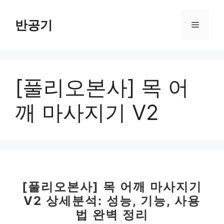
컨
텐
반공기
메
츠
로
뉴
건
너
[풀리오본사] 목 어
뛰
기
깨 마사지기 V2
[풀리오본사] 목 어깨 마사지기
V2 상세분석: 성능, 기능, 사용
법 완벽 정리