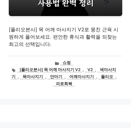
[풀리오본사] 목 어깨 마사지기 V2로 뭉친 근육 시
원하게 풀어보세요. 편안한 휴식과 활력을 되찾는
최고의 선택입니다.
카
쇼핑
테
태
[풀리오본사] 목 어깨 마사지기 V2
,
V2
,
넥마사지
고
그
기
,
목마사지기
,
안마기
,
어깨마사지기
,
풀리오
,
리
피로회복