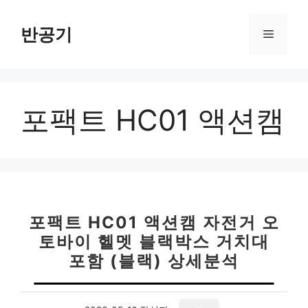
컨
텐
반공기
메
츠
로
뉴
건
너
포팩트 HC01 액션캠
뛰
기
포팩트 HC01 액션캠 자전거 오
토바이 헬멧 블랙박스 거치대
포함 (블랙) 상세분석