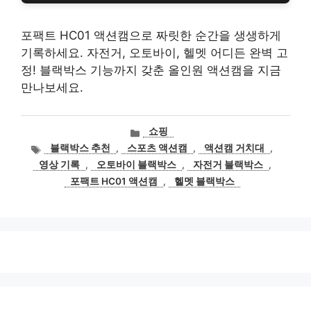
포팩트 HC01 액션캠으로 짜릿한 순간을 생생하게
기록하세요. 자전거, 오토바이, 헬멧 어디든 완벽 고
정! 블랙박스 기능까지 갖춘 올인원 액션캠을 지금
만나보세요.
카
쇼핑
테
태
블랙박스 추천
,
스포츠 액션캠
,
액션캠 거치대
,
고
그
영상 기록
,
오토바이 블랙박스
,
자전거 블랙박스
,
리
포팩트 HC01 액션캠
,
헬멧 블랙박스