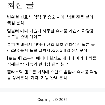
최신 글
변환철 변호사 약력 및 승소 사례, 법률 전문 분야
핵심 분석
텀블러 미니 가습기 사무실 휴대용 가습기 차량용
무드등 완벽 가이드
슈피겐 갤럭시 카메라 렌즈 보호 강화유리 필름 글
라스tR 옵틱 프로 갤럭시S26, 2매입 상세분석
[토드비] 스누킨 베이비 힙시트 캐리어 아기띠 차콜
상세분석: 기능과 편의성 완벽 분석
플라스틱 핸드폰 거치대 스탠드 받침대 휴대용 탁상
용 상세분석: 가격, 기능 완벽 분석
Copyright © 2026