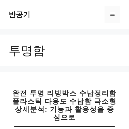
컨
텐
반공기
메
츠
로
뉴
건
너
투명함
뛰
기
완전 투명 리빙박스 수납정리함
플라스틱 다용도 수납함 극소형
상세분석: 기능과 활용성을 중
심으로