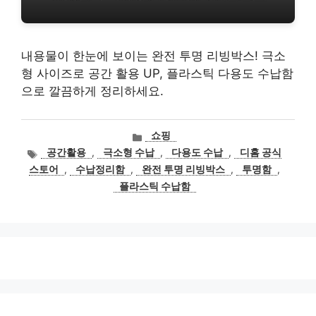
내용물이 한눈에 보이는 완전 투명 리빙박스! 극소
형 사이즈로 공간 활용 UP, 플라스틱 다용도 수납함
으로 깔끔하게 정리하세요.
카
쇼핑
테
태
공간활용
,
극소형 수납
,
다용도 수납
,
디홈 공식
고
그
스토어
,
수납정리함
,
완전 투명 리빙박스
,
투명함
,
리
플라스틱 수납함