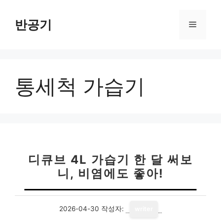
컨
텐
반공기
메
츠
로
뉴
건
너
통세척 가습기
뛰
기
디큐브 4L 가습기 한 달 써보
니, 비염에도 좋아!
2026-04-30
작성자:
writer