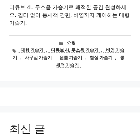
디큐브 4L 무소음 가습기로 쾌적한 공간 완성하세
요. 필터 없이 통세척 간편, 비염까지 케어하는 대형
가습기.
카
쇼핑
테
태
대형 가습기
,
디큐브 4L 무소음 가습기
,
비염 가습
고
그
기
,
사무실 가습기
,
원룸 가습기
,
침실 가습기
,
통
리
세척 가습기
최신 글