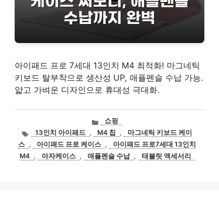
아이패드 프로 7세대 13인치 M4 최적화! 마그네틱
키보드 탈부착으로 생산성 UP, 애플펜슬 수납 가능.
얇고 가벼운 디자인으로 휴대성 극대화.
카
쇼핑
테
태
13인치 아이패드
,
M4 칩
,
마그네틱 키보드 케이
고
그
스
,
아이패드 프로 케이스
,
아이패드 프로7세대 13인치
리
M4
,
아자케이스
,
애플펜슬 수납
,
태블릿 액세서리