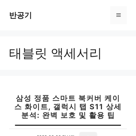
컨
텐
반공기
메
츠
로
뉴
건
너
태블릿 액세서리
뛰
기
삼성 정품 스마트 북커버 케이
스 화이트, 갤럭시 탭 S11 상세
분석: 완벽 보호 및 활용 팁