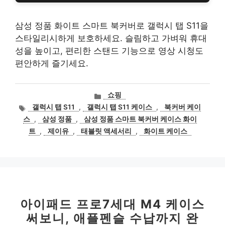
삼성 정품 화이트 스마트 북커버로 갤럭시 탭 S11을
스타일리시하게 보호하세요. 슬림하고 가벼워 휴대
성을 높이고, 편리한 스탠드 기능으로 영상 시청도
편안하게 즐기세요.
카
쇼핑
테
태
갤럭시 탭 S11
,
갤럭시 탭 S11 케이스
,
북커버 케이
고
그
스
,
삼성 정품
,
삼성 정품 스마트 북커버 케이스 화이
리
트
,
제이유
,
태블릿 액세서리
,
화이트 케이스
아이패드 프로7세대 M4 케이스
써보니, 애플펜슬 수납까지 완