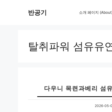
컨
텐
반공기
소개 페이지 (About
츠
로
건
너
뛰
탈취파워 섬유유
기
다우니 목련과베리 섬유
2026-05-