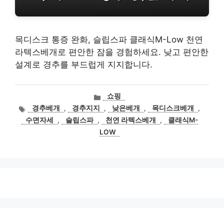
목디스크 통증 완화, 슬립스파 클래식M-Low 천연
라텍스베개로 편안한 잠을 경험하세요. 낮고 편안한
설계로 경추를 부드럽게 지지합니다.
카
쇼핑
테
태
경추베개
,
경추지지
,
낮은베개
,
목디스크베개
,
고
그
수면자세
,
슬립스파
,
천연 라텍스베개
,
클래식M-
리
LOW