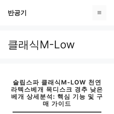
컨
텐
반공기
메
츠
로
뉴
건
너
클래식M-Low
뛰
기
슬립스파 클래식M-LOW 천연
라텍스베개 목디스크 경추 낮은
베개 상세분석: 핵심 기능 및 구
매 가이드