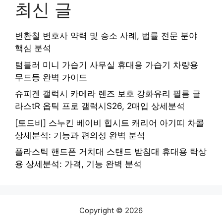
최신 글
변환철 변호사 약력 및 승소 사례, 법률 전문 분야
핵심 분석
텀블러 미니 가습기 사무실 휴대용 가습기 차량용
무드등 완벽 가이드
슈피겐 갤럭시 카메라 렌즈 보호 강화유리 필름 글
라스tR 옵틱 프로 갤럭시S26, 2매입 상세분석
[토드비] 스누킨 베이비 힙시트 캐리어 아기띠 차콜
상세분석: 기능과 편의성 완벽 분석
플라스틱 핸드폰 거치대 스탠드 받침대 휴대용 탁상
용 상세분석: 가격, 기능 완벽 분석
Copyright © 2026