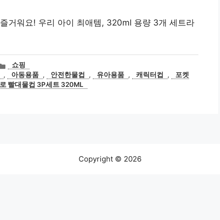
거워요! 우리 아이 최애템, 320ml 용량 3개 세트라
카
쇼핑
테
,
아동용품
,
안전한물컵
,
유아용품
,
캐릭터컵
,
포켓
고
 빨대물컵 3P세트 320ML
리
Copyright © 2026