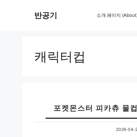
컨
텐
반공기
소개 페이지 (About
츠
로
건
너
뛰
캐릭터컵
기
포켓몬스터 피카츄 물컵 
2026-04-