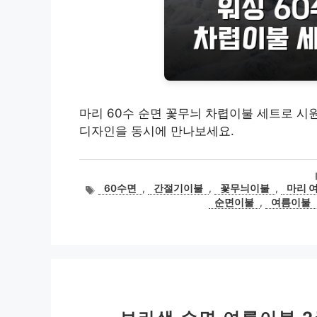
마리 60수 순면 꽃무늬 차렵이불 세트로 시
디자인을 동시에 만나보세요.
태
60수면
,
간절기이불
,
꽃무늬이불
,
마리 여
그
순면이불
,
여름이불