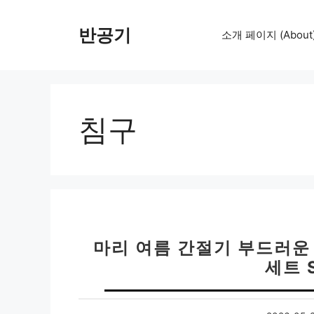
컨
텐
반공기
소개 페이지 (About
츠
로
건
너
뛰
침구
기
마리 여름 간절기 부드러운
세트 