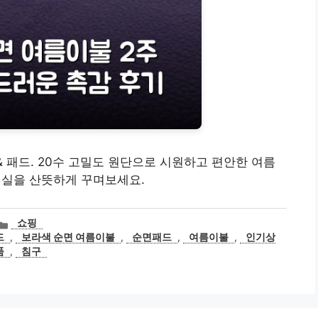
& 패드. 20수 고밀도 원단으로 시원하고 편안한 여름
 침실을 산뜻하게 꾸며보세요.
카
쇼핑
테
드
,
보라색 순면 여름이불
,
순면패드
,
여름이불
,
인기상
고
품
,
침구
리