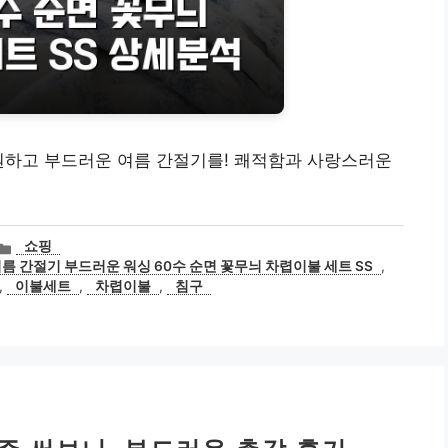
원하고 부드러운 여름 간절기를! 쾌적함과 사랑스러운
카
쇼핑
테
름 간절기 부드러운 워싱 60수 순면 꽃무늬 차렵이불 세트 SS
,
고
,
이불세트
,
차렵이불
,
침구
리