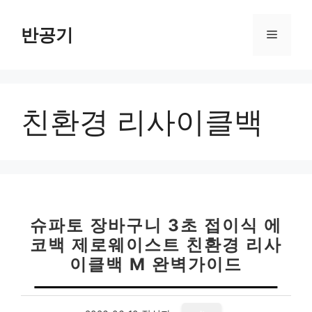
컨
텐
반공기
메
츠
로
뉴
건
너
친환경 리사이클백
뛰
기
슈파토 장바구니 3초 접이식 에
코백 제로웨이스트 친환경 리사
이클백 M 완벽가이드