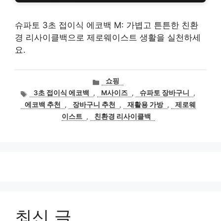
슈파토 3초 접이식 에코백 M: 가볍고 튼튼한 친환
경 리사이클백으로 제로웨이스트 생활을 실천하세
요.
카
쇼핑
테
태
3초 접이식 에코백
,
M사이즈
,
슈파토 장바구니
,
고
그
에코백 추천
,
장바구니 추천
,
재활용 가방
,
제로웨
리
이스트
,
친환경 리사이클백
최신 글