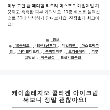
피부 고민 끝 메디힐 티트리 마스크로 매일매일 깨
끗하고 촉촉한 피부 가꿔봐요. 10종 베스트 셀렉션
으로 30매 넉넉하게 만나보세요. 진정효과 최고예
요!
카
정보
테
태
10종세트
,
내돈내산후기
,
데일리팩
,
마스크팩추
고
그
천
,
메디힐티트리
,
촉촉한피부
,
트러블케어
,
피부
리
고민끝
,
피부진정
,
환절기필수템
케이솔레지오 콜라겐 아이크림
써보니 정말 괜찮아요!