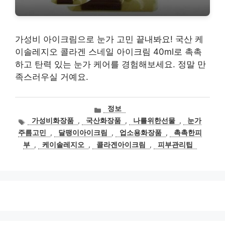
가성비 아이크림으로 눈가 고민 끝내봐요! 국산 케
이솔레지오 콜라겐 스네일 아이크림 40ml로 촉촉
하고 탄력 있는 눈가 케어를 경험해보세요. 정말 만
족스러우실 거예요.
카
정보
테
태
가성비화장품
,
국산화장품
,
나를위한선물
,
눈가
고
그
주름고민
,
달팽이아이크림
,
업소용화장품
,
촉촉한피
리
부
,
케이솔레지오
,
콜라겐아이크림
,
피부관리팁