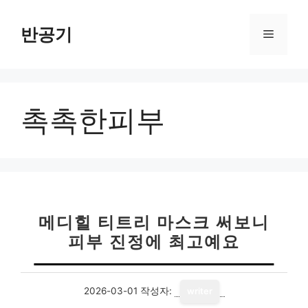
컨
텐
반공기
메
츠
로
뉴
건
너
촉촉한피부
뛰
기
메디힐 티트리 마스크 써보니
피부 진정에 최고예요
2026-03-01
작성자:
writer