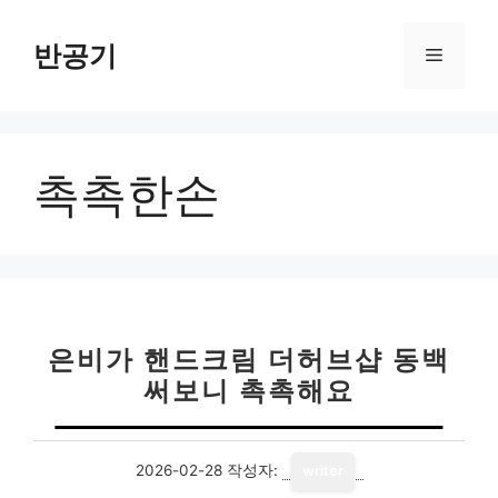
컨
텐
반공기
메
츠
로
뉴
건
너
촉촉한손
뛰
기
은비가 핸드크림 더허브샵 동백
써보니 촉촉해요
2026-02-28
작성자:
writer