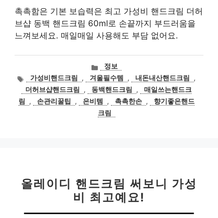
촉촉함은 기본 보습력은 최고 가성비 핸드크림 더허
브샵 동백 핸드크림 60ml로 손끝까지 부드러움을
느껴보세요. 매일매일 사용해도 부담 없어요.
카
정보
테
태
가성비핸드크림
,
겨울필수템
,
내돈내산핸드크림
,
고
그
더허브샵핸드크림
,
동백핸드크림
,
매일쓰는핸드크
리
림
,
손관리꿀팁
,
은비템
,
촉촉한손
,
향기좋은핸드
크림
올레이디 핸드크림 써보니 가성
비 최고예요!