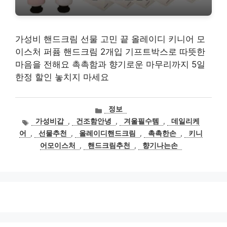
가성비 핸드크림 선물 고민 끝 올레이디 키니어 모
이스처 퍼퓸 핸드크림 2개입 기프트박스로 따뜻한
마음을 전해요 촉촉함과 향기로운 마무리까지 5일
한정 할인 놓치지 마세요
카
정보
테
태
가성비갑
,
건조함안녕
,
겨울필수템
,
데일리케
고
그
어
,
선물추천
,
올레이디핸드크림
,
촉촉한손
,
키니
리
어모이스처
,
핸드크림추천
,
향기나는손