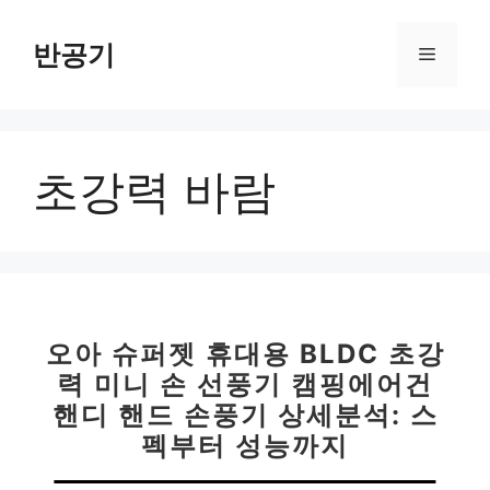
컨
텐
반공기
메
츠
로
뉴
건
너
초강력 바람
뛰
기
오아 슈퍼젯 휴대용 BLDC 초강
력 미니 손 선풍기 캠핑에어건
핸디 핸드 손풍기 상세분석: 스
펙부터 성능까지