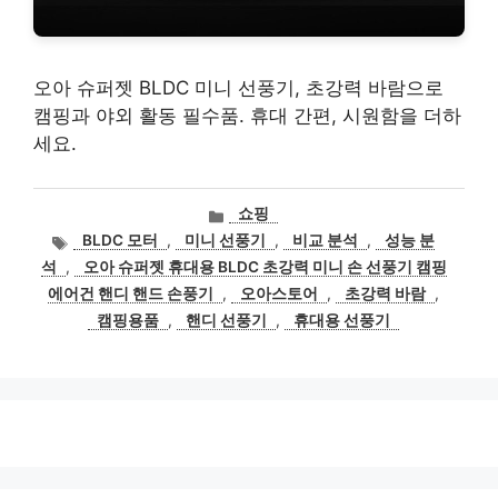
오아 슈퍼젯 BLDC 미니 선풍기, 초강력 바람으로
캠핑과 야외 활동 필수품. 휴대 간편, 시원함을 더하
세요.
카
쇼핑
테
태
BLDC 모터
,
미니 선풍기
,
비교 분석
,
성능 분
고
그
석
,
오아 슈퍼젯 휴대용 BLDC 초강력 미니 손 선풍기 캠핑
리
에어건 핸디 핸드 손풍기
,
오아스토어
,
초강력 바람
,
캠핑용품
,
핸디 선풍기
,
휴대용 선풍기