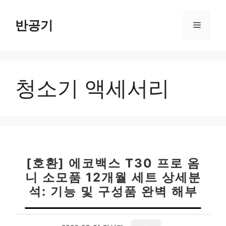
컨
텐
반공기
메
츠
로
뉴
건
너
청소기 액세서리
뛰
기
[호환] 에코백스 T30 프로 옴
니 소모품 12개월 세트 상세분
석: 기능 및 구성품 완벽 해부