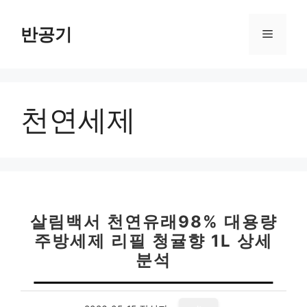
컨
텐
반공기
메
츠
로
뉴
건
너
천연세제
뛰
기
살림백서 천연유래98% 대용량
주방세제 리필 청귤향 1L 상세
분석