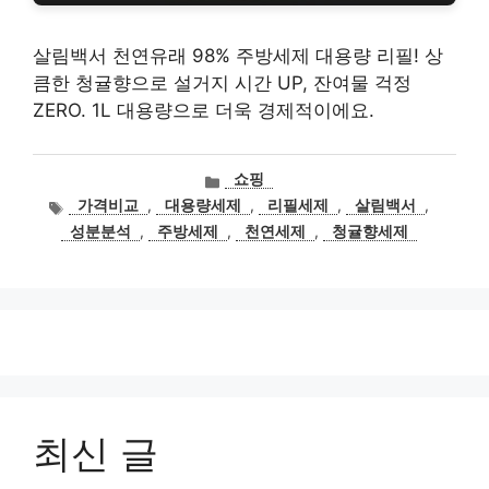
살림백서 천연유래 98% 주방세제 대용량 리필! 상
큼한 청귤향으로 설거지 시간 UP, 잔여물 걱정
ZERO. 1L 대용량으로 더욱 경제적이에요.
카
쇼핑
테
태
가격비교
,
대용량세제
,
리필세제
,
살림백서
,
고
그
성분분석
,
주방세제
,
천연세제
,
청귤향세제
리
최신 글