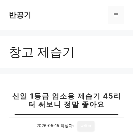
컨
텐
반공기
메
츠
로
뉴
건
너
창고 제습기
뛰
기
신일 1등급 업소용 제습기 45리
터 써보니 정말 좋아요
2026-05-15
작성자:
writer