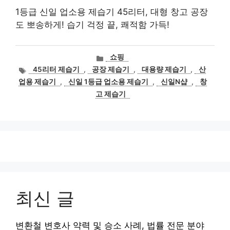
1등급 신일 업소용 제습기 45리터, 대형 창고 공장
도 뽀송하게! 습기 걱정 끝, 쾌적함 가득!
카
쇼핑
테
태
45리터 제습기
,
공장 제습기
,
대용량 제습기
,
산
고
그
업용 제습기
,
신일 1등급 업소용 제습기
,
신일N샵
,
창
리
고 제습기
최신 글
변환철 변호사 약력 및 승소 사례, 법률 전문 분야