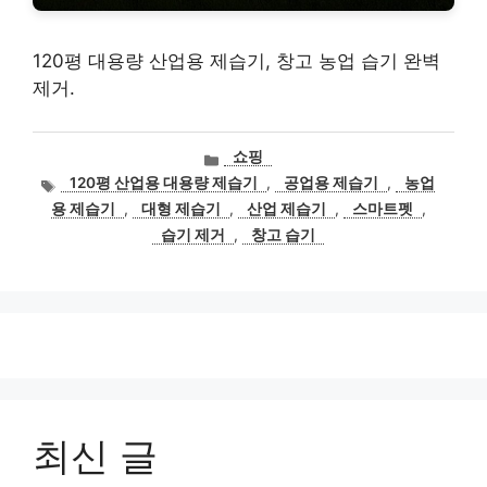
120평 대용량 산업용 제습기, 창고 농업 습기 완벽
제거.
카
쇼핑
테
태
120평 산업용 대용량 제습기
,
공업용 제습기
,
농업
고
그
용 제습기
,
대형 제습기
,
산업 제습기
,
스마트펫
,
리
습기 제거
,
창고 습기
최신 글