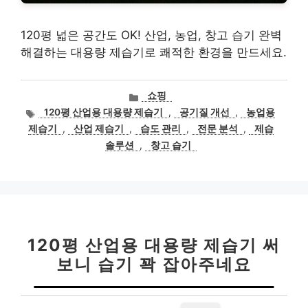
120평 넓은 공간도 OK! 산업, 농업, 창고 습기 완벽
해결하는 대용량 제습기로 쾌적한 환경을 만드세요.
카
쇼핑
테
태
120평 산업용 대용량 제습기
,
공기질 개선
,
농업용
고
그
제습기
,
산업 제습기
,
습도 관리
,
전문 분석
,
제습
리
솔루션
,
창고 습기
120평 산업용 대용량 제습기 써
보니 습기 꽉 잡아주네요