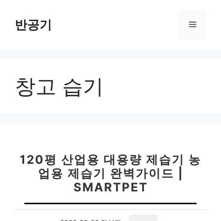
컨
텐
반공기
메
츠
로
뉴
건
너
창고 습기
뛰
기
120평 산업용 대용량 제습기 농
업용 제습기 완벽가이드 |
SMARTPET