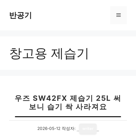
컨
텐
반공기
메
츠
로
뉴
건
너
창고용 제습기
뛰
기
우즈 SW42FX 제습기 25L 써
보니 습기 싹 사라져요
2026-05-12
작성자:
writer