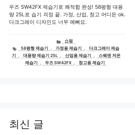
우즈 SW42FX 제습기로 쾌적함 완성! 58평형 대용
량 25L로 습기 걱정 끝. 가정, 산업, 창고 어디든 ok.
다크그레이 디자인도 너무 예뻐요.
카
쇼핑
테
태
58평형 제습기
,
가정용 제습기
,
다크그레이 제습
고
그
기
,
대용량 제습기 25L
,
산업용 제습기
,
스웨덴 저온
리
제습기
,
우즈 SW42FX
,
창고용 제습기
최신 글