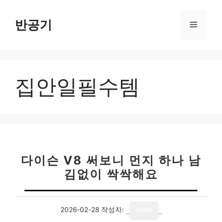
컨
텐
반공기
메
츠
로
뉴
건
너
집안일필수템
뛰
기
다이슨 V8 써보니 먼지 하나 남
김없이 싹싹해요
2026-02-28
작성자:
writer