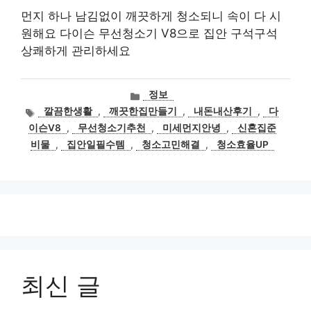
먼지 하나 남김없이 깨끗하게 청소되니 속이 다 시
원해요 다이슨 무선청소기 V8으로 집안 구석구석
상쾌하게 관리하세요
카
정보
테
태
깔끔한생활
,
깨끗한집만들기
,
내돈내산후기
,
다
고
그
이슨V8
,
무선청소기추천
,
미세먼지안녕
,
신혼집준
리
비물
,
집안일필수템
,
청소고민해결
,
청소효율UP
최신 글