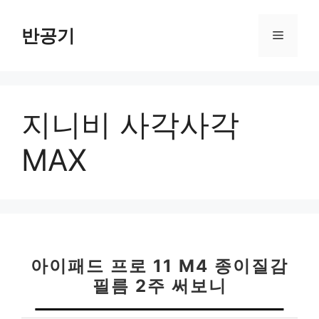
컨
텐
반공기
메
츠
로
뉴
건
너
지니비 사각사각
뛰
기
MAX
아이패드 프로 11 M4 종이질감
필름 2주 써보니