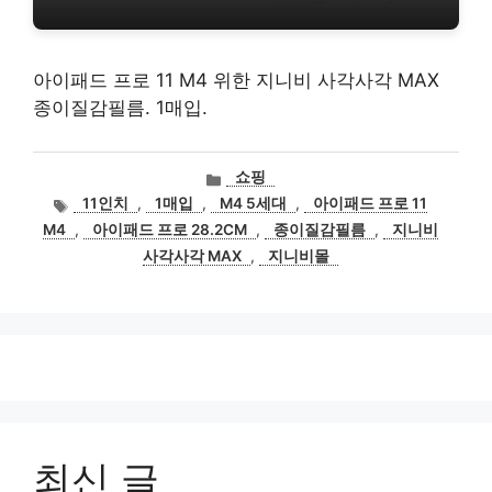
아이패드 프로 11 M4 위한 지니비 사각사각 MAX
종이질감필름. 1매입.
카
쇼핑
테
태
11인치
,
1매입
,
M4 5세대
,
아이패드 프로 11
고
그
M4
,
아이패드 프로 28.2CM
,
종이질감필름
,
지니비
리
사각사각 MAX
,
지니비몰
최신 글