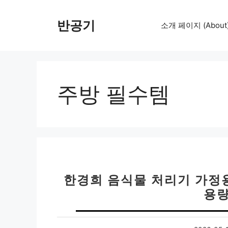
컨
텐
반공기
소개 페이지 (About
츠
로
건
너
뛰
주방 필수템
기
한경희 음식물 처리기 가정
용량