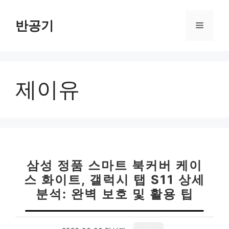
컨
텐
반공기
메
츠
로
뉴
건
너
제이유
뛰
기
삼성 정품 스마트 북커버 케이
스 화이트, 갤럭시 탭 S11 상세
분석: 완벽 보호 및 활용 팁