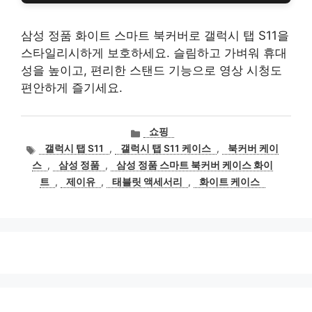
삼성 정품 화이트 스마트 북커버로 갤럭시 탭 S11을
스타일리시하게 보호하세요. 슬림하고 가벼워 휴대
성을 높이고, 편리한 스탠드 기능으로 영상 시청도
편안하게 즐기세요.
카
쇼핑
테
태
갤럭시 탭 S11
,
갤럭시 탭 S11 케이스
,
북커버 케이
고
그
스
,
삼성 정품
,
삼성 정품 스마트 북커버 케이스 화이
리
트
,
제이유
,
태블릿 액세서리
,
화이트 케이스