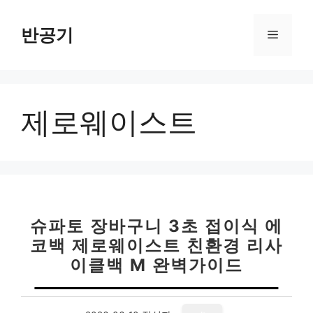
컨
텐
반공기
메
츠
로
뉴
건
너
제로웨이스트
뛰
기
슈파토 장바구니 3초 접이식 에
코백 제로웨이스트 친환경 리사
이클백 M 완벽가이드