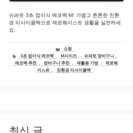
슈파토 3초 접이식 에코백 M: 가볍고 튼튼한 친환
경 리사이클백으로 제로웨이스트 생활을 실천하세
요.
카
쇼핑
테
태
3초 접이식 에코백
,
M사이즈
,
슈파토 장바구니
,
고
그
에코백 추천
,
장바구니 추천
,
재활용 가방
,
제로웨
리
이스트
,
친환경 리사이클백
최신 글