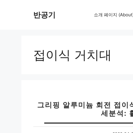
컨
텐
반공기
소개 페이지 (About
츠
로
건
너
뛰
접이식 거치대
기
그리핑 알루미늄 회전 접이
세분석: