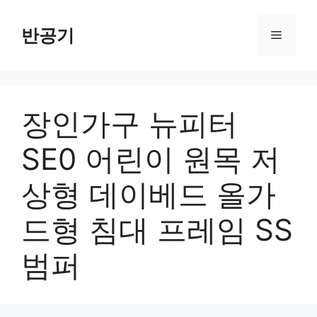
컨
텐
반공기
메
츠
로
뉴
건
너
장인가구 뉴피터
뛰
기
SE0 어린이 원목 저
상형 데이베드 올가
드형 침대 프레임 SS
범퍼