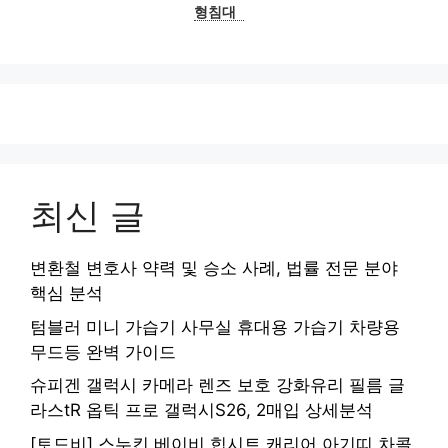
형침대
최신 글
변환철 변호사 약력 및 승소 사례, 법률 전문 분야
핵심 분석
텀블러 미니 가습기 사무실 휴대용 가습기 차량용
무드등 완벽 가이드
슈피겐 갤럭시 카메라 렌즈 보호 강화유리 필름 글
라스tR 옵틱 프로 갤럭시S26, 2매입 상세분석
[토드비] 스누킨 베이비 힙시트 캐리어 아기띠 차콜