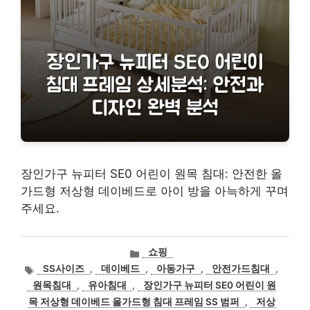
장인가구 뉴피터 SE0 어린이 원목 침대: 안전한 올
가드형 저상형 데이베드로 아이 방을 아늑하게 꾸며
주세요.
카
쇼핑
테
태
SS사이즈
,
데이베드
,
아동가구
,
안전가드침대
,
고
그
원목침대
,
유아침대
,
장인가구 뉴피터 SE0 어린이 원
리
목 저상형 데이베드 올가드형 침대 프레임 SS 범퍼
,
저상