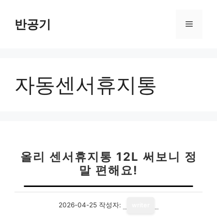
컨
텐
반공기
메
츠
로
뉴
건
너
자동센서휴지통
뛰
기
올리 센서휴지통 12L 써보니 정
말 편해요!
2026-04-25
작성자:
writer