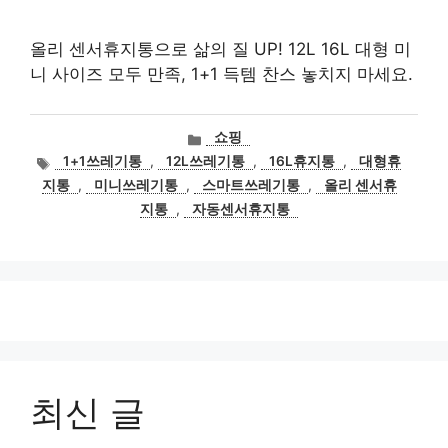
올리 센서휴지통으로 삶의 질 UP! 12L 16L 대형 미
니 사이즈 모두 만족, 1+1 득템 찬스 놓치지 마세요.
카
쇼핑
테
태
1+1쓰레기통
,
12L쓰레기통
,
16L휴지통
,
대형휴
고
그
지통
,
미니쓰레기통
,
스마트쓰레기통
,
올리 센서휴
리
지통
,
자동센서휴지통
최신 글